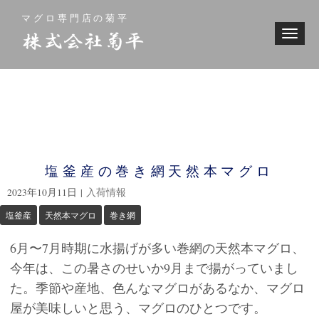
マグロ専門店の菊平
N
a
v
i
g
a
t
i
o
n
塩釜産の巻き網天然本マグロ
2023年10月11日
|
入荷情報
塩釜産
天然本マグロ
巻き網
6月〜7月時期に水揚げが多い巻網の天然本マグロ、
今年は、この暑さのせいか9月まで揚がっていまし
た。
季節や産地、色んなマグロがあるなか、マグロ
屋が美味しいと思う、マグロのひとつです。